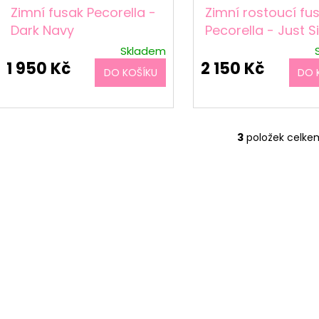
k
Zimní fusak Pecorella -
Zimní rostoucí fu
t
Dark Navy
Pecorella - Just Si
ů
Skladem
1 950 Kč
2 150 Kč
DO KOŠÍKU
DO 
3
položek celke
O
v
l
á
d
a
c
í
p
r
v
k