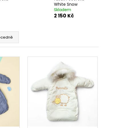
OLIKÁM PECORELLA
White Snow
 MODRÝ
Skladem
2 150 Kč
ecedně