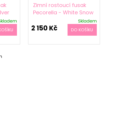
sak
Zimní rostoucí fusak
lver
Pecorella - White Snow
Skladem
Skladem
2 150 Kč
KOŠÍKU
DO KOŠÍKU
m