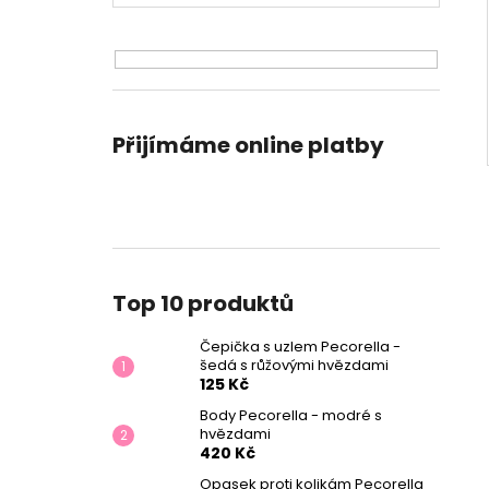
Přijímáme online platby
Top 10 produktů
Čepička s uzlem Pecorella -
šedá s růžovými hvězdami
125 Kč
Body Pecorella - modré s
hvězdami
420 Kč
Opasek proti kolikám Pecorella