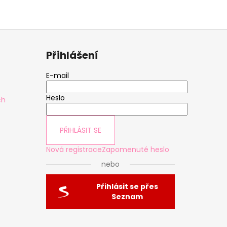
Přihlášení
E-mail
Heslo
ch
PŘIHLÁSIT SE
Nová registrace
Zapomenuté heslo
nebo
Přihlásit se přes
Seznam