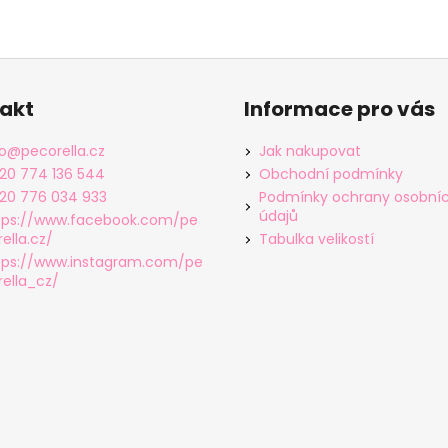
akt
Informace pro vás
o
@
pecorella.cz
Jak nakupovat
20 774 136 544
Obchodní podmínky
20 776 034 933
Podmínky ochrany osobní
údajů
tps://www.facebook.com/pe
ella.cz/
Tabulka velikostí
tps://www.instagram.com/pe
rella_cz/