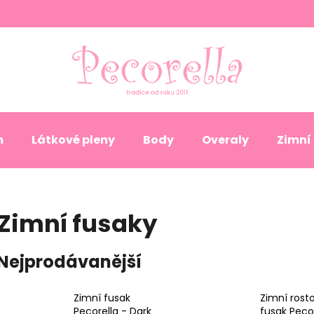
Co potřebujete najít?
HLEDAT
m
Látkové pleny
Body
Overaly
Zimní
Doporučujeme
Zimní fusaky
Nejprodávanější
Zimní fusak
Zimní rost
Pecorella - Dark
fusak Pecor