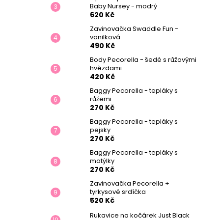
Baby Nursey - modrý
620 Kč
Zavinovačka Swaddle Fun -
vanilková
490 Kč
Body Pecorella - šedé s růžovými
hvězdami
420 Kč
Baggy Pecorella - tepláky s
růžemi
270 Kč
Baggy Pecorella - tepláky s
pejsky
270 Kč
Baggy Pecorella - tepláky s
motýlky
270 Kč
Zavinovačka Pecorella +
tyrkysové srdíčka
520 Kč
Rukavice na kočárek Just Black