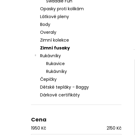
Swaddle Fun
ČEPIČKA S UZLEM PECORELLA - ŠEDÁ S
n
RŮŽOVÝMI HVĚZDAMI
Opasky proti kolikám
í
125 Kč
Látkové pleny
p
Body
a
Overaly
n
Zimní kolekce
e
Zimní fusaky
l
Rukávníky
Rukavice
Rukávníky
Čepičky
Dětské tepláky - Baggy
Dárkové certifikáty
Cena
1950
Kč
2150
Kč