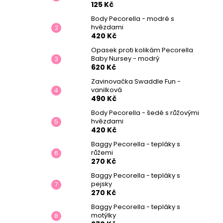
125 Kč
Body Pecorella - modré s
hvězdami
420 Kč
Opasek proti kolikám Pecorella
Baby Nursey - modrý
620 Kč
Zavinovačka Swaddle Fun -
vanilková
490 Kč
Body Pecorella - šedé s růžovými
hvězdami
420 Kč
Baggy Pecorella - tepláky s
růžemi
270 Kč
Baggy Pecorella - tepláky s
pejsky
270 Kč
Baggy Pecorella - tepláky s
motýlky