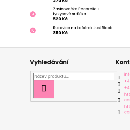
270 Kč
Zavinovačka Pecorella +
tyrkysové srdíčka
520 Kč
Rukavice na kočárek Just Black
850 Kč
Z
á
Vyhledávání
Kont
p
a
inf
t
+4
í
+4
HLEDAT
ht
cor
ht
co