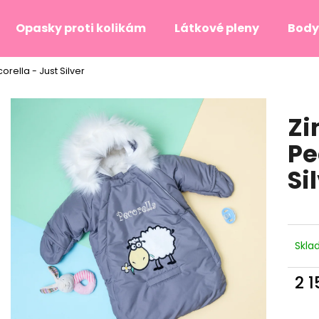
Opasky proti kolikám
Látkové pleny
Body
orella - Just Silver
Co potřebujete najít?
Zi
HLEDAT
Pe
Si
Doporučujeme
Skl
2 
Měr
cena