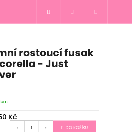
Hledat
Přihlášení
Nákupní
Overaly
Zimní kolekce
Zimní fusaky
košík
mní rostoucí fusak
corella - Just
lver
adem
Následující
150 Kč
ná
DO KOŠÍKU
: