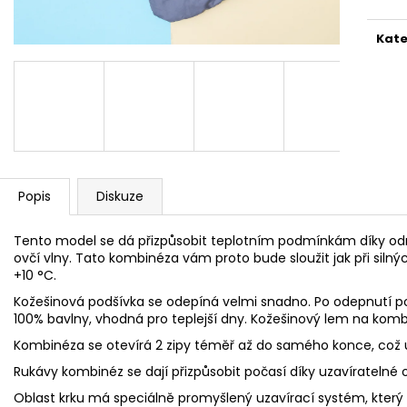
BODY PECORELLA - MODRÉ S HVĚZDAMI
OPASEK PROTI K
BABY NURSEY -
420 Kč
Kate
620 Kč
Popis
Diskuze
Tento model se dá přizpůsobit teplotním podmínkám díky odn
ovčí vlny. Tato kombinéza vám proto bude sloužit jak při siln
+10 °C.
Kožešinová podšívka se odepíná velmi snadno. Po odepnutí pod
100% bavlny, vhodná pro teplejší dny. Kožešinový lem na kom
Kombinéza se otevírá 2 zipy téměř až do samého konce, což u
Rukávy kombinéz se dají přizpůsobit počasí díky uzavíratelné 
Oblast krku má speciálně promyšlený uzavírací systém, který