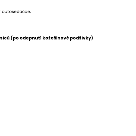
 v autosedačce.
ěsíců (po odepnutí kožešinové podšívky)