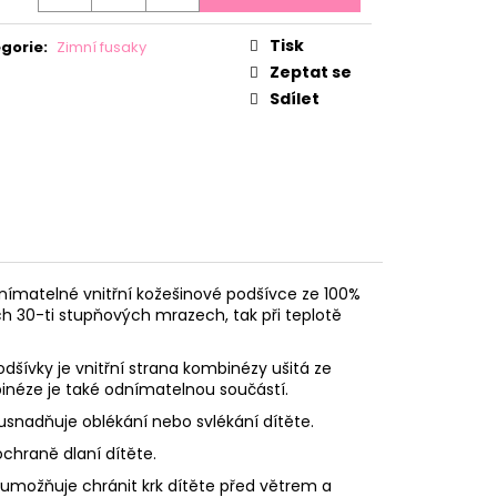
OLIKÁM PECORELLA
 MODRÝ
Tisk
gorie
:
Zimní fusaky
Zeptat se
Sdílet
ímatelné vnitřní kožešinové podšívce ze 100%
ých 30-ti stupňových mrazech, tak při teplotě
šívky je vnitřní strana kombinézy ušitá ze
binéze je také odnímatelnou součástí.
snadňuje oblékání nebo svlékání dítěte.
ochraně dlaní dítěte.
 umožňuje chránit krk dítěte před větrem a