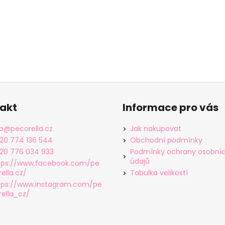
akt
Informace pro vás
o
@
pecorella.cz
Jak nakupovat
20 774 136 544
Obchodní podmínky
20 776 034 933
Podmínky ochrany osobní
údajů
tps://www.facebook.com/pe
ella.cz/
Tabulka velikostí
tps://www.instagram.com/pe
rella_cz/