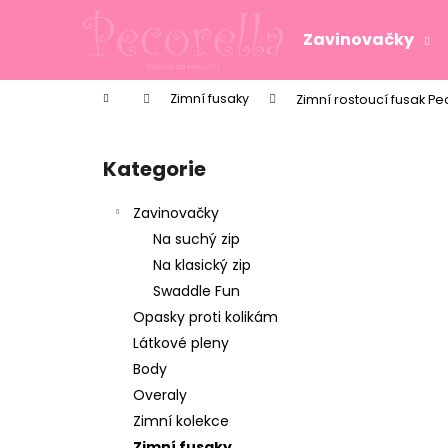
K
Přejít
na
o
Zavinovačky
obsah
Zpět
Zpět
š
do
do
í
Domů
Zimní fusaky
Zimní rostoucí fusak Pec
k
obchodu
obchodu
P
o
Kategorie
Přeskočit
s
kategorie
t
Zavinovačky
r
Na suchý zip
a
Na klasický zip
n
Swaddle Fun
n
Opasky proti kolikám
í
Látkové pleny
p
Body
a
Overaly
n
Zimní kolekce
e
Zimní fusaky