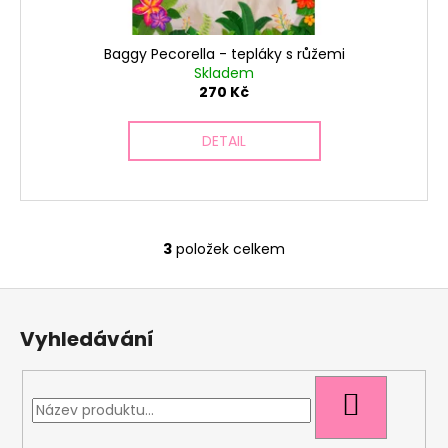
Baggy Pecorella - tepláky s růžemi
Skladem
270 Kč
DETAIL
3
položek celkem
O
v
Z
l
á
á
Vyhledávání
d
p
a
a
c
t
HLEDAT
í
í
p