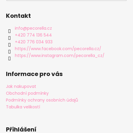
r
v
Kontakt
k
y
v
info
@
pecorella.cz
ý
+420 774 136 544
p
+420 776 034 933
i
https://www.facebook.com/pecorella.cz/
s
https://www.instagram.com/pecorella_cz/
u
Informace pro vás
Jak nakupovat
Obchodní podmínky
Podmínky ochrany osobních údajů
Tabulka velikostí
Přihlášení