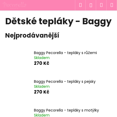
K
Přejít
Hledat
Náku
M
Přihlášen
na
o
obsah
Zpět
Zpět
košík
š
Dětské tepláky - Baggy
í
C
k
Nejprodávanější
o
p
o
Baggy Pecorella - tepláky s růžemi
t
Skladem
ř
270 Kč
e
b
u
Baggy Pecorella - tepláky s pejsky
Skladem
j
270 Kč
e
t
e
Baggy Pecorella - tepláky s motýlky
n
Skladem