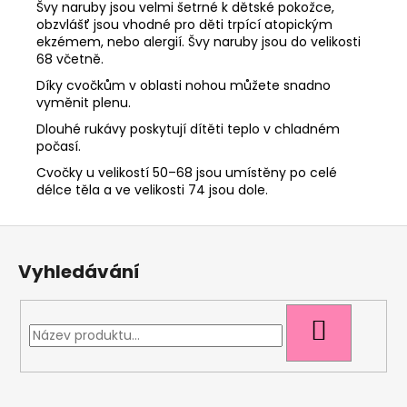
Švy naruby jsou velmi šetrné k dětské pokožce,
obzvlášť jsou vhodné pro děti trpící atopickým
ekzémem, nebo alergií. Švy naruby jsou do velikosti
68 včetně.
Díky cvočkům v oblasti nohou můžete snadno
vyměnit plenu.
Dlouhé rukávy poskytují dítěti teplo v chladném
počasí.
Cvočky u velikostí 50–68 jsou umístěny po celé
délce těla a ve velikosti 74 jsou dole.
Z
á
Vyhledávání
p
a
t
HLEDAT
í