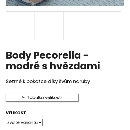
a
j
í
t
?
Body Pecorella -
modré s hvězdami
HLEDAT
Šetrné k pokožce díky švům naruby
D
Tabulka velikostí
o
p
o
VELIKOST
r
u