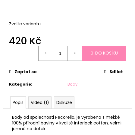
č
u
j
e
Zvolte variantu
m
e
420 Kč
Měrná
BAGGY
DO KOŠÍKU
cena:
PECORELLA
-
TEPLÁKY
Zeptat se
Sdílet
S
MOTÝLKY
Kategorie
:
Body
270
Kč
Popis
Videa (1)
Diskuze
Body od společnosti Pecorella, je vyrobeno z měkké
100% přírodní bavlny v kvalitě interlock cotton, velmi
jemné na dotek.