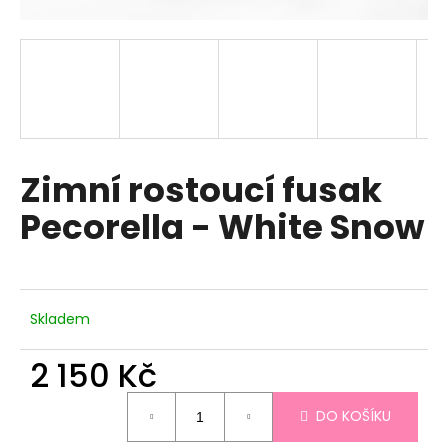
a
j
í
t
?
Zimní rostoucí fusak
Pecorella - White Snow
HLEDAT
D
Skladem
o
p
2 150 Kč
o
Měrná
r
DO KOŠÍKU
cena:
u