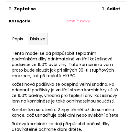
č
u
Zeptat se
Sdílet
j
e
Kategorie
:
Zimní fusaky
m
e
Popis
Diskuze
ZAVINOVAČKA
Tento model se dá přizpůsobit teplotním
SWADDLE
podmínkám díky odnímatelné vnitřní kožešinové
FUN
podšívce ze 100% ovčí vlny. Tato kombinéza vám
-
proto bude sloužit jak při silných 30-ti stupňových
VANILKOVÁ
mrazech, tak při teplotě +10 °C.
490
Kč
Kožešinová podšívka se odepíná velmi snadno. Po
odepnutí podšívky je vnitřní strana kombinézy ušitá
ze 100% bavlny, vhodná pro teplejší dny. Kožešinový
lem na kombinéze je také odnímatelnou součástí.
Kombinéza se otevírá 2 zipy téměř až do samého
konce, což usnadňuje oblékání nebo svlékání dítěte.
Rukávy kombinéz se dají přizpůsobit počasí díky
uzavíratelné ochraně dlaní dítěte.