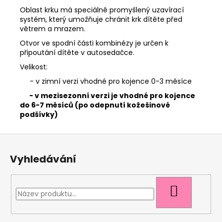
Oblast krku má speciálně promyšlený uzavírací
systém, který umožňuje chránit krk dítěte před
větrem a mrazem.
Otvor ve spodní části kombinézy je určen k
připoutání dítěte v autosedačce.
Velikost:
- v zimní verzi vhodné pro kojence 0-3 měsíce
- v mezisezonní verzi je vhodné pro kojence
do 6-7 měsíců (po odepnutí kožešinové
podšívky)
Z
á
Vyhledávání
p
a
t
HLEDAT
í