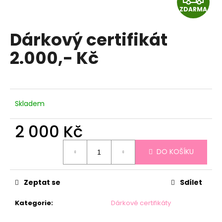
a
ZDARMA
D
j
Dárkový certifikát
A
í
t
2.000,- Kč
R
?
M
A
Skladem
HLEDAT
2 000 Kč
Měrná
DO KOŠÍKU
cena:
D
o
p
Zeptat se
Sdílet
o
r
Kategorie
:
Dárkové certifikáty
u