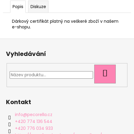
č
u
Popis
Diskuze
j
e
Dárkový certifikát platný na veškeré zboží v našem
m
e-shopu.
e
Z
á
BODY
Vyhledávání
p
PECORELLA
-
a
ŠEDÉ
S
t
HLEDAT
RŮŽOVÝMI
í
HVĚZDAMI
420
Kč
Kontakt
info
@
pecorella.cz
+420 774 136 544
+420 776 034 933