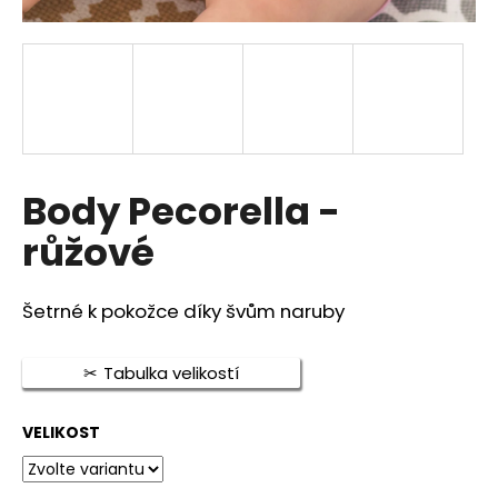
a
j
í
t
?
Body Pecorella -
růžové
HLEDAT
Šetrné k pokožce díky švům naruby
D
Tabulka velikostí
o
p
o
VELIKOST
r
u