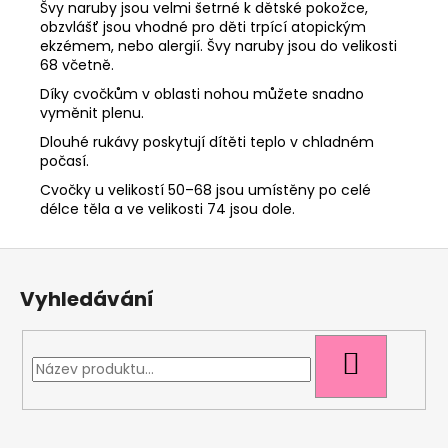
Švy naruby jsou velmi šetrné k dětské pokožce,
obzvlášť jsou vhodné pro děti trpící atopickým
ekzémem, nebo alergií. Švy naruby jsou do velikosti
68 včetně.
Díky cvočkům v oblasti nohou můžete snadno
vyměnit plenu.
Dlouhé rukávy poskytují dítěti teplo v chladném
počasí.
Cvočky u velikostí 50–68 jsou umístěny po celé
délce těla a ve velikosti 74 jsou dole.
Z
á
Vyhledávání
p
a
t
HLEDAT
í