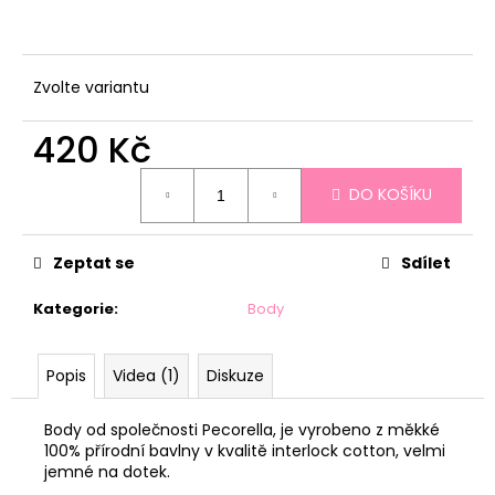
č
u
j
e
Zvolte variantu
m
e
420 Kč
Měrná
ZAVINOVAČKA
DO KOŠÍKU
cena:
PECORELLA
+
TYRKYSOVÉ
Zeptat se
Sdílet
SRDÍČKA
520
Kategorie
:
Body
Kč
Popis
Videa (1)
Diskuze
Body od společnosti Pecorella, je vyrobeno z měkké
100% přírodní bavlny v kvalitě interlock cotton, velmi
jemné na dotek.